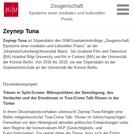
Zum
Johannes
Zeugenschaft
Inhalt
Gutenberg-
Episteme einer medialen und kulturellen
springen
Universität
Praxis
Mainz
Zeynep Tuna
Zeynep Tuna
ist Stipendiatin des GNKGraduiertenkollegs „Zeugenschaft.
Episteme einer medialen und kulturellen Praxis" an der
JohannesGutenbergUniversität Mainz. Sie studierte Film and Television
(BA) Istanbul Bilgi University und Art in Context (MA) an der Universität
der Künste Berlin. Von 2016 bis 2018, sie war Stipendiatin an der
Graduiertenschule an der Universität der Künste Berlin.
Dissertationsprojekt
Tränen in Split-Screen: Mikropolitiken der Demütigung, des
Verdachts und der Emotionen in True-Crime Talk-Shows in der
Türkei
In ihrem Dissertationsvorhaben untersucht Zeynep Tuna-Klingler eine
Reihe zeitgenössischer True-Crime Talk- Shows im türkischsprachigen
Fernsehen vor dem Hintergrund aktueller politischer Entwicklungen unter
dem Regime der konservativen AKP (Gerechtigkeits- und
Fortschrittspartei). Sie vertritt dabei die These, dass sich der Erfolg