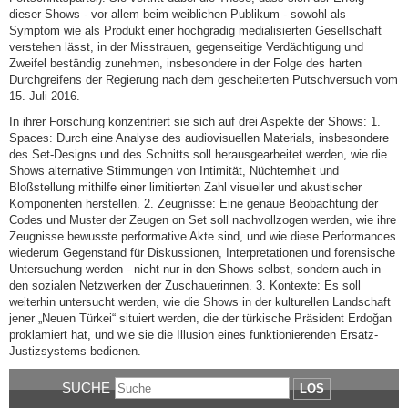
dieser Shows - vor allem beim weiblichen Publikum - sowohl als
Symptom wie als Produkt einer hochgradig medialisierten Gesellschaft
verstehen lässt, in der Misstrauen, gegenseitige Verdächtigung und
Zweifel beständig zunehmen, insbesondere in der Folge des harten
Durchgreifens der Regierung nach dem gescheiterten Putschversuch vom
15. Juli 2016.
In ihrer Forschung konzentriert sie sich auf drei Aspekte der Shows: 1.
Spaces: Durch eine Analyse des audiovisuellen Materials, insbesondere
des Set-Designs und des Schnitts soll herausgearbeitet werden, wie die
Shows alternative Stimmungen von Intimität, Nüchternheit und
Bloßstellung mithilfe einer limitierten Zahl visueller und akustischer
Komponenten herstellen. 2. Zeugnisse: Eine genaue Beobachtung der
Codes und Muster der Zeugen on Set soll nachvollzogen werden, wie ihre
Zeugnisse bewusste performative Akte sind, und wie diese Performances
wiederum Gegenstand für Diskussionen, Interpretationen und forensische
Untersuchung werden - nicht nur in den Shows selbst, sondern auch in
den sozialen Netzwerken der Zuschauerinnen. 3. Kontexte: Es soll
weiterhin untersucht werden, wie die Shows in der kulturellen Landschaft
jener „Neuen Türkei“ situiert werden, die der türkische Präsident Erdoğan
proklamiert hat, und wie sie die Illusion eines funktionierenden Ersatz-
Justizsystems bedienen.
SUCHE
LOS